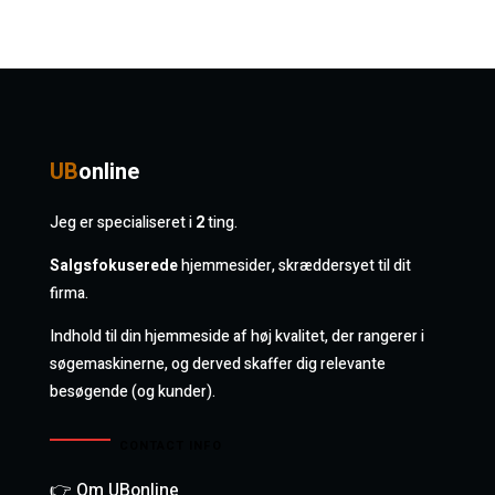
UB
online
Jeg er specialiseret i
2
ting.
Salgsfokuserede
hjemmesider, skræddersyet til dit
firma.
Indhold til din hjemmeside af høj kvalitet, der rangerer i
søgemaskinerne, og derved skaffer dig relevante
besøgende (og kunder).
CONTACT INFO
👉 Om UBonline