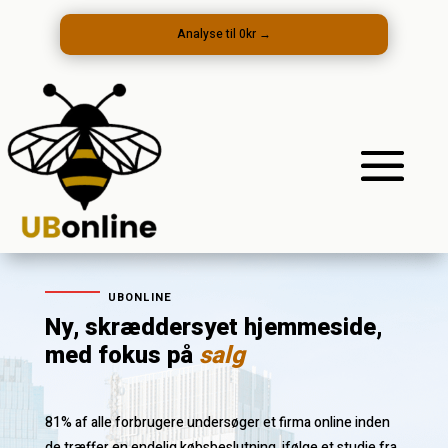
Analyse til 0kr
→
UBONLINE
Ny, skræddersyet hjemmeside,
med fokus på
salg
81% af alle forbrugere undersøger et firma online inden
de træffer en endelig købsbeslutning, ifølge et studie fra