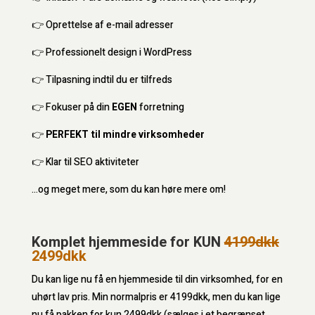
👉 Oprettelse af e-mail adresser
👉
Professionelt design i WordPress
👉
Tilpasning indtil du er tilfreds
👉
Fokuser på din
EGEN
forretning
👉
PERFEKT til mindre virksomheder
👉
Klar til SEO aktiviteter
…og meget mere, som du kan høre mere om!
Komplet hjemmeside for KUN
4199dkk
2499dkk
Du kan lige nu få en hjemmeside til din virksomhed, for en
uhørt lav pris. Min normalpris er 4199dkk, men du kan lige
nu få pakken for kun 2499dkk (sælges i et begrænset