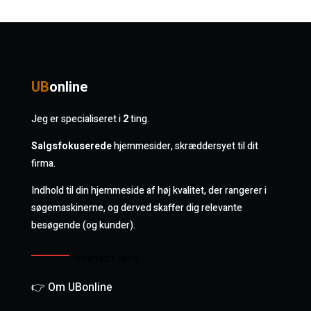
UB
online
Jeg er specialiseret i
2
ting.
Salgsfokuserede
hjemmesider, skræddersyet til dit
firma.
Indhold til din hjemmeside af høj kvalitet, der rangerer i
søgemaskinerne, og derved skaffer dig relevante
besøgende (og kunder).
CONTACT INFO
👉 Om UBonline